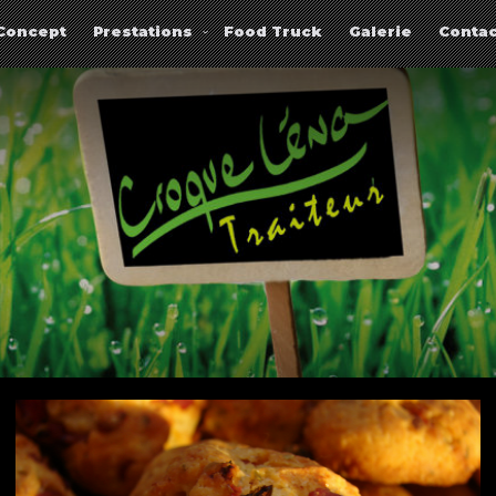
Concept
Prestations
Food Truck
Galerie
Contac