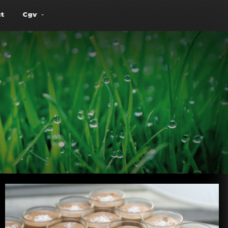
t
Cgv